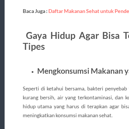
Baca Juga :
Daftar Makanan Sehat untuk Pender
Gaya Hidup Agar Bisa Te
Tipes
Mengkonsumsi Makanan y
Seperti di ketahui bersama, bakteri penyeba
kurang bersih, air yang terkontaminasi, dan k
hidup utama yang harus di terapkan agar bisa
meningkatkan konsumsi makanan sehat.