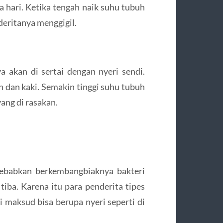
 hari. Ketika tengah naik suhu tubuh
eritanya menggigil.
 akan di sertai dengan nyeri sendi.
n dan kaki. Semakin tinggi suhu tubuh
ang di rasakan.
ebabkan berkembangbiaknya bakteri
tiba. Karena itu para penderita tipes
i maksud bisa berupa nyeri seperti di