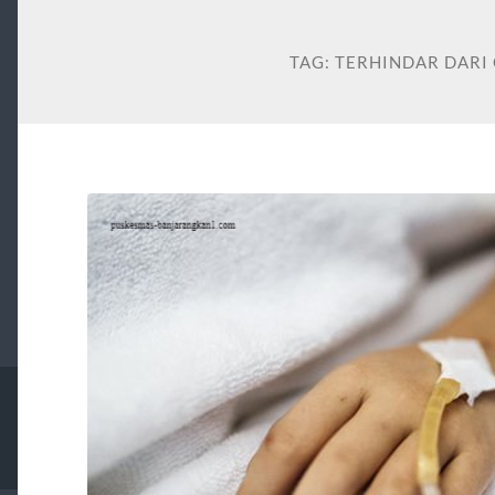
TAG:
TERHINDAR DARI 