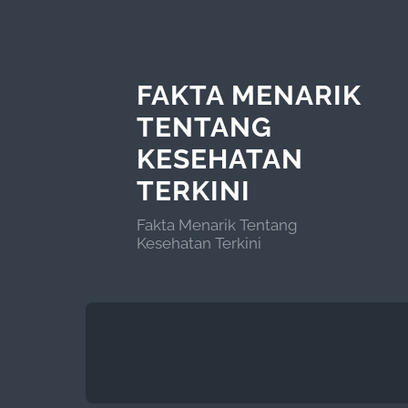
FAKTA MENARIK
TENTANG
KESEHATAN
TERKINI
Fakta Menarik Tentang
Kesehatan Terkini