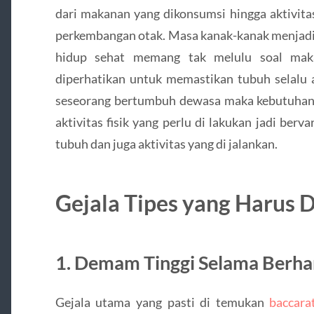
dari makanan yang dikonsumsi hingga aktivita
perkembangan otak. Masa kanak-kanak menjadi
hidup sehat memang tak melulu soal mak
diperhatikan untuk memastikan tubuh selalu a
seseorang bertumbuh dewasa maka kebutuhan
aktivitas fisik yang perlu di lakukan jadi ber
tubuh dan juga aktivitas yang di jalankan.
Gejala Tipes yang Harus 
1. Demam Tinggi Selama Berha
Gejala utama yang pasti di temukan
baccara