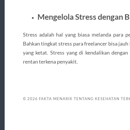
Mengelola Stress dengan B
Stress adalah hal yang biasa melanda para pek
Bahkan tingkat stress para freelancer bisa jauh 
yang ketat. Stress yang di kendalikan denga
rentan terkena penyakit.
© 2026
FAKTA MENARIK TENTANG KESEHATAN TERK