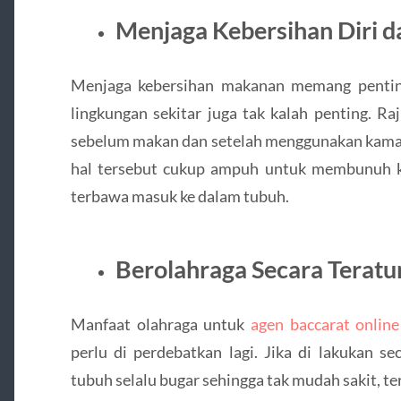
Menjaga Kebersihan Diri d
Menjaga kebersihan makanan memang penting
lingkungan sekitar juga tak kalah penting. Ra
sebelum makan dan setelah menggunakan kamar 
hal tersebut cukup ampuh untuk membunuh 
terbawa masuk ke dalam tubuh.
Berolahraga Secara Teratu
Manfaat olahraga untuk
agen baccarat online
perlu di perdebatkan lagi. Jika di lakukan s
tubuh selalu bugar sehingga tak mudah sakit, te