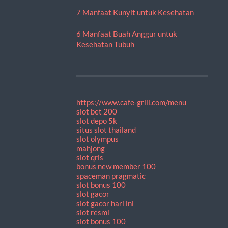
7 Manfaat Kunyit untuk Kesehatan
6 Manfaat Buah Anggur untuk
Kesehatan Tubuh
https://www.cafe-grill.com/menu
slot bet 200
slot depo 5k
situs slot thailand
slot olympus
mahjong
slot qris
bonus new member 100
spaceman pragmatic
slot bonus 100
slot gacor
slot gacor hari ini
slot resmi
slot bonus 100