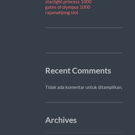
starlight princess 1000
gates of olympus 1000
rajamahjong slot
Recent Comments
Tidak ada komentar untuk ditampilkan.
Archives