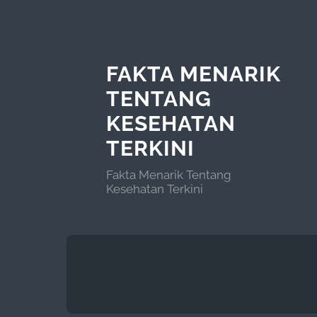
FAKTA MENARIK
TENTANG
KESEHATAN
TERKINI
Fakta Menarik Tentang
Kesehatan Terkini