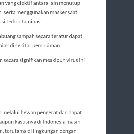
 yang efektif antara lain menutup
, serta menggunakan masker saat
si terkontaminasi.
embuang sampah secara teratur dapat
biak di sekitar pemukiman.
 secara signifikan meskipun virus ini
n melalui hewan pengerat dan dapat
aupun kasusnya di Indonesia masih
n, terutama di lingkungan dengan